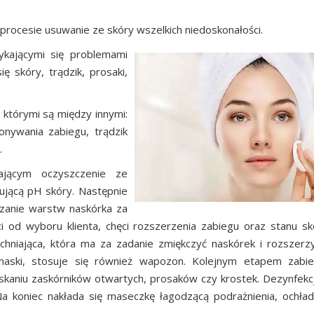
procesie usuwanie ze skóry wszelkich niedoskonałości.
ykającymi się problemami
ę skóry, trądzik, prosaki,
którymi są między innymi:
onywania zabiegu, trądzik
.
ającym oczyszczenie ze
ującą pH skóry. Następnie
czanie warstw naskórka za
i od wyboru klienta, chęci rozszerzenia zabiegu oraz stanu sk
chniająca, która ma za zadanie zmiękczyć naskórek i rozszerzy
maski, stosuje się również wapozon. Kolejnym etapem zabie
skaniu zaskórników otwartych, prosaków czy krostek. Dezynfekc
 koniec nakłada się maseczkę łagodzącą podrażnienia, ochład