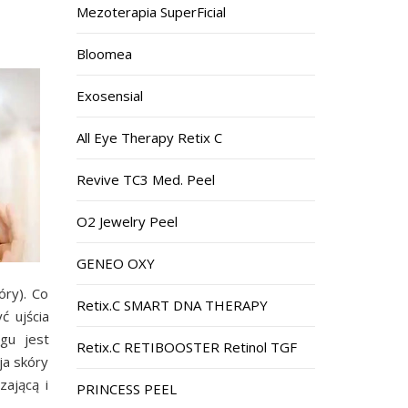
Mezoterapia SuperFicial
Bloomea
Exosensial
All Eye Therapy Retix C
Revive TC3 Med. Peel
O2 Jewelry Peel
GENEO OXY
óry). Co
Retix.C SMART DNA THERAPY
ć ujścia
gu jest
Retix.C RETIBOOSTER Retinol TGF
ja skóry
zającą i
PRINCESS PEEL