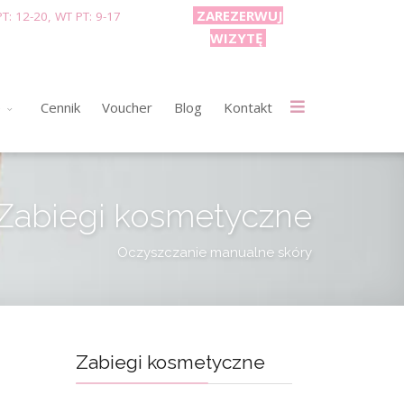
ZAREZERWUJ
T: 12-20, WT PT: 9-17
WIZYTĘ
e
Cennik
Voucher
Blog
Kontakt
Zabiegi kosmetyczne
Oczyszczanie manualne skóry
Zabiegi kosmetyczne