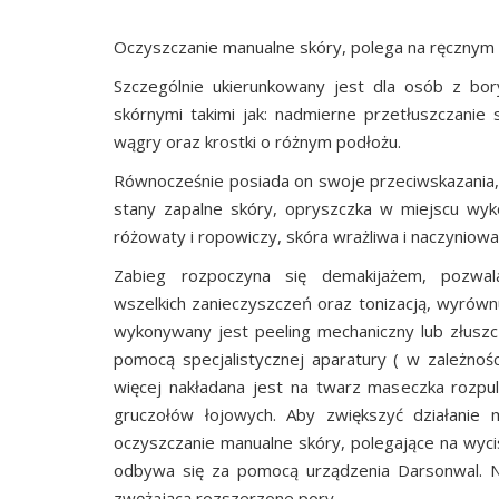
Oczyszczanie manualne skóry, polega na ręcznym 
Szczególnie ukierunkowany jest dla osób z bor
skórnymi takimi jak: nadmierne przetłuszczanie si
wągry oraz krostki o różnym podłożu.
Równocześnie posiada on swoje przeciwskazania, 
stany zapalne skóry, opryszczka w miejscu wyk
różowaty i ropowiczy, skóra wrażliwa i naczyniowa
Zabieg rozpoczyna się demakijażem, pozwal
wszelkich zanieczyszczeń oraz tonizacją, wyrówn
wykonywany jest peeling mechaniczny lub złusz
pomocą specjalistycznej aparatury ( w zależnośc
więcej nakładana jest na twarz maseczka rozpul
gruczołów łojowych. Aby zwiększyć działanie 
oczyszczanie manualne skóry, polegające na wyci
odbywa się za pomocą urządzenia Darsonwal. Na
zwężającą rozszerzone pory.