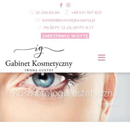
32 206-83-94
+48 531 907 825
kontakt@kosmetyka-iwona.pl
PN ŚR PT: 12-20, WT PT: 9-17
ZAREZERWUJ WIZYTĘ
Kosmetologia estetyczna
Argirelina