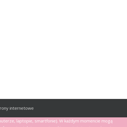
rony internetowe
mputerze, laptopie, smartfonie). W każdym momencie mogą