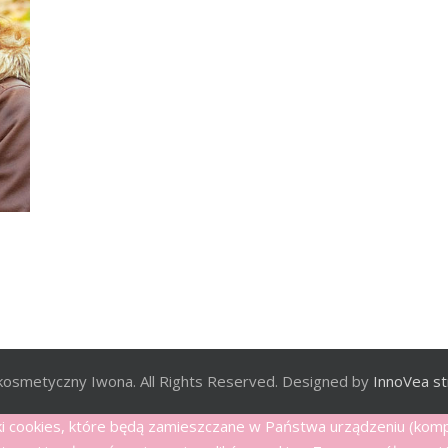
kosmetyczny Iwona. All Rights Reserved. Designed by
InnoVea st
iki cookies, które będą zamieszczane w Państwa urządzeniu (ko